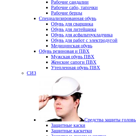
Рабочие сандалии
Рабочие сабо, тапочки
Рабочие берцы
Специализированная обувь
Обувь для сварщика
Обувь для литейщика
Обувь для асфальтоукладчика
Обувь для работ с электродугой
Медицинская обувь
Обувь резиновая и ПВХ
Мужская обувь ПВХ
Женские сапоги ПВХ
Утепленная обувь ПВХ
СИЗ
Средства защиты головы
Защитные каски
Защитные каскетки