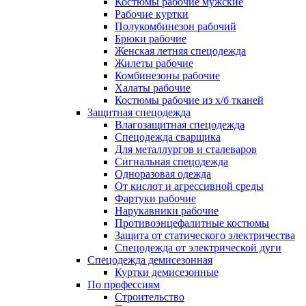
Костюмы рабочие мужские
Рабочие куртки
Полукомбинезон рабочий
Брюки рабочие
Женская летняя спецодежда
Жилеты рабочие
Комбинезоны рабочие
Халаты рабочие
Костюмы рабочие из х/б тканей
Защитная спецодежда
Влагозащитная спецодежда
Спецодежда сварщика
Для металлургов и сталеваров
Сигнальная спецодежда
Одноразовая одежда
От кислот и агрессивной среды
Фартуки рабочие
Нарукавники рабочие
Противоэнцефалитные костюмы
Защита от статического электричества
Спецодежда от электрической дуги
Спецодежда демисезонная
Куртки демисезонные
По профессиям
Строительство