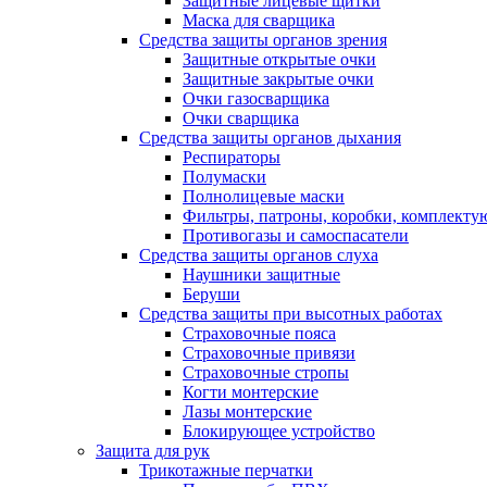
Защитные лицевые щитки
Маска для сварщика
Средства защиты органов зрения
Защитные открытые очки
Защитные закрытые очки
Очки газосварщика
Очки сварщика
Средства защиты органов дыхания
Респираторы
Полумаски
Полнолицевые маски
Фильтры, патроны, коробки, комплект
Противогазы и самоспасатели
Средства защиты органов слуха
Наушники защитные
Беруши
Средства защиты при высотных работах
Страховочные пояса
Страховочные привязи
Страховочные стропы
Когти монтерские
Лазы монтерские
Блокирующее устройство
Защита для рук
Трикотажные перчатки