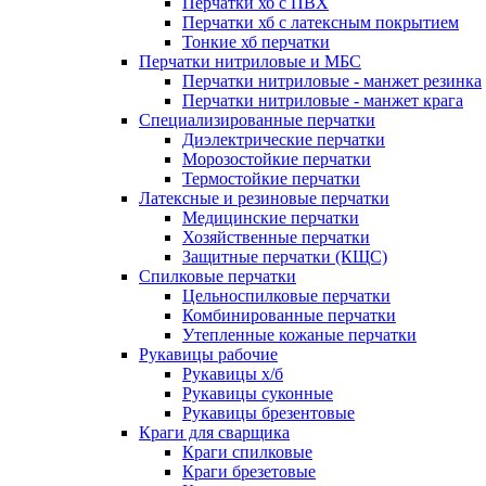
Перчатки хб с ПВХ
Перчатки хб с латексным покрытием
Тонкие хб перчатки
Перчатки нитриловые и МБС
Перчатки нитриловые - манжет резинка
Перчатки нитриловые - манжет крага
Специализированные перчатки
Диэлектрические перчатки
Морозостойкие перчатки
Термостойкие перчатки
Латексные и резиновые перчатки
Медицинские перчатки
Хозяйственные перчатки
Защитные перчатки (КЩС)
Спилковые перчатки
Цельноспилковые перчатки
Комбинированные перчатки
Утепленные кожаные перчатки
Рукавицы рабочие
Рукавицы х/б
Рукавицы суконные
Рукавицы брезентовые
Краги для сварщика
Краги спилковые
Краги брезетовые