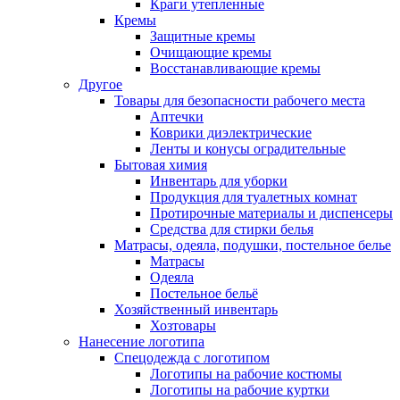
Краги утепленные
Кремы
Защитные кремы
Очищающие кремы
Восстанавливающие кремы
Другое
Товары для безопасности рабочего места
Аптечки
Коврики диэлектрические
Ленты и конусы оградительные
Бытовая химия
Инвентарь для уборки
Продукция для туалетных комнат
Протирочные материалы и диспенсеры
Средства для стирки белья
Матрасы, одеяла, подушки, постельное белье
Матрасы
Одеяла
Постельное бельё
Хозяйственный инвентарь
Хозтовары
Нанесение логотипа
Спецодежда с логотипом
Логотипы на рабочие костюмы
Логотипы на рабочие куртки