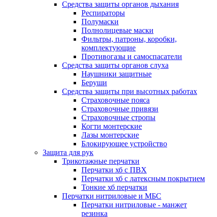
Средства защиты органов дыхания
Респираторы
Полумаски
Полнолицевые маски
Фильтры, патроны, коробки,
комплектующие
Противогазы и самоспасатели
Средства защиты органов слуха
Наушники защитные
Беруши
Средства защиты при высотных работах
Страховочные пояса
Страховочные привязи
Страховочные стропы
Когти монтерские
Лазы монтерские
Блокирующее устройство
Защита для рук
Трикотажные перчатки
Перчатки хб с ПВХ
Перчатки хб с латексным покрытием
Тонкие хб перчатки
Перчатки нитриловые и МБС
Перчатки нитриловые - манжет
резинка