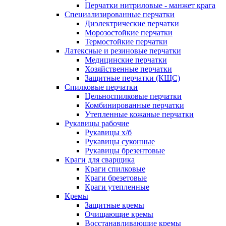
Перчатки нитриловые - манжет крага
Специализированные перчатки
Диэлектрические перчатки
Морозостойкие перчатки
Термостойкие перчатки
Латексные и резиновые перчатки
Медицинские перчатки
Хозяйственные перчатки
Защитные перчатки (КЩС)
Спилковые перчатки
Цельноспилковые перчатки
Комбинированные перчатки
Утепленные кожаные перчатки
Рукавицы рабочие
Рукавицы х/б
Рукавицы суконные
Рукавицы брезентовые
Краги для сварщика
Краги спилковые
Краги брезетовые
Краги утепленные
Кремы
Защитные кремы
Очищающие кремы
Восстанавливающие кремы