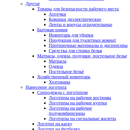
Другое
Товары для безопасности рабочего места
Аптечки
Коврики диэлектрические
Ленты и конусы оградительные
Бытовая химия
Инвентарь для уборки
Продукция для туалетных комнат
Протирочные материалы и диспенсеры
Средства для стирки белья
Матрасы, одеяла, подушки, постельное белье
Матрасы
Одеяла
Постельное бельё
Хозяйственный инвентарь
Хозтовары
Нанесение логотипа
Спецодежда с логотипом
Логотипы на рабочие костюмы
Логотипы на рабочие куртки
Логотипы на рабочие
полукомбинезоны
Логотипы на сигнальные жилеты
Логотип на каску
Логотип на футболку