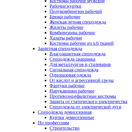
Костюмы рабочие мужские
Рабочие куртки
Полукомбинезон рабочий
Брюки рабочие
Женская летняя спецодежда
Жилеты рабочие
Комбинезоны рабочие
Халаты рабочие
Костюмы рабочие из х/б тканей
Защитная спецодежда
Влагозащитная спецодежда
Спецодежда сварщика
Для металлургов и сталеваров
Сигнальная спецодежда
Одноразовая одежда
От кислот и агрессивной среды
Фартуки рабочие
Нарукавники рабочие
Противоэнцефалитные костюмы
Защита от статического электричества
Спецодежда от электрической дуги
Спецодежда демисезонная
Куртки демисезонные
По профессиям
Строительство