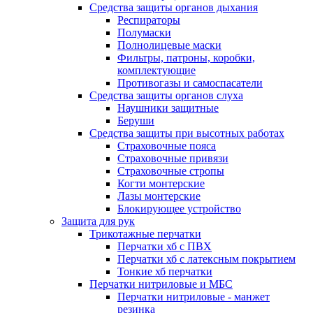
Средства защиты органов дыхания
Респираторы
Полумаски
Полнолицевые маски
Фильтры, патроны, коробки,
комплектующие
Противогазы и самоспасатели
Средства защиты органов слуха
Наушники защитные
Беруши
Средства защиты при высотных работах
Страховочные пояса
Страховочные привязи
Страховочные стропы
Когти монтерские
Лазы монтерские
Блокирующее устройство
Защита для рук
Трикотажные перчатки
Перчатки хб с ПВХ
Перчатки хб с латексным покрытием
Тонкие хб перчатки
Перчатки нитриловые и МБС
Перчатки нитриловые - манжет
резинка