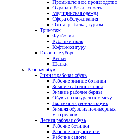
Промышленное производство
Охрана и безопасность
Медицинская одежда
Сфера обслуживания
Охота, рыбалка, туризм
Трикотаж
Футболки
Рубашки-поло
Кофты-кенгуру
Головные уборы
Кепки
Шапки
Рабочая обувь
Зимняя рабочая обувь
Рабочие зимние ботинки
Зимние рабочие сапоги
Зимние рабочие берцы
Обувь на натуральном меху
Валяная и суконная обувь
Зимняя обувь из полимерных
материалов
Летняя рабочая обувь
Рабочие ботинки
Рабочие полуботинки
Рабочие сапоги