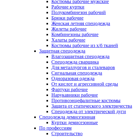
Костюмы рабочие мужские
Рабочие куртки
Полукомбинезон рабочий
Брюки рабочие
Женская летняя спецодежда
Жилеты рабочие
Комбинезоны рабочие
Халаты рабочие
Костюмы рабочие из х/б тканей
Защитная спецодежда
Влагозащитная спецодежда
Спецодежда сварщика
Для металлургов и сталеваров
Сигнальная спецодежда
Одноразовая одежда
От кислот и агрессивной среды
Фартуки рабочие
Нарукавники рабочие
Противоэнцефалитные костюмы
Защита от статического электричества
Спецодежда от электрической дуги
Спецодежда демисезонная
Куртки демисезонные
По профессиям
Строительство