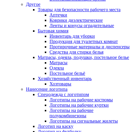
Другое
Товары для безопасности рабочего места
Аптечки
Коврики диэлектрические
Ленты и конусы оградительные
Бытовая химия
Инвентарь для уборки
Продукция для туалетных комнат
Протирочные материалы и диспенсеры
Средства для стирки белья
Матрасы, одеяла, подушки, постельное белье
Матрасы
Одеяла
Постельное бельё
Хозяйственный инвентарь
Хозтовары
Нанесение логотипа
Спецодежда с логотипом
Логотипы на рабочие костюмы
Логотипы на рабочие куртки
Логотипы на рабочие
полукомбинезоны
Логотипы на сигнальные жилеты
Логотип на каску
Логотип на футболку