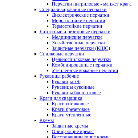
Перчатки нитриловые - манжет крага
Специализированные перчатки
Диэлектрические перчатки
Морозостойкие перчатки
Термостойкие перчатки
Латексные и резиновые перчатки
Медицинские перчатки
Хозяйственные перчатки
Защитные перчатки (КЩС)
Спилковые перчатки
Цельноспилковые перчатки
Комбинированные перчатки
Утепленные кожаные перчатки
Рукавицы рабочие
Рукавицы х/б
Рукавицы суконные
Рукавицы брезентовые
Краги для сварщика
Краги спилковые
Краги брезетовые
Краги утепленные
Кремы
Защитные кремы
Очищающие кремы
Восстанавливающие кремы