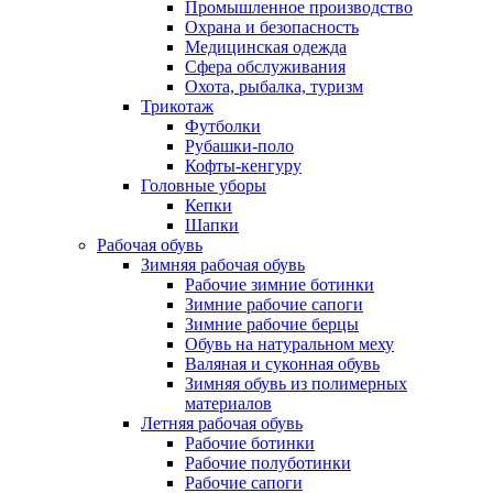
Промышленное производство
Охрана и безопасность
Медицинская одежда
Сфера обслуживания
Охота, рыбалка, туризм
Трикотаж
Футболки
Рубашки-поло
Кофты-кенгуру
Головные уборы
Кепки
Шапки
Рабочая обувь
Зимняя рабочая обувь
Рабочие зимние ботинки
Зимние рабочие сапоги
Зимние рабочие берцы
Обувь на натуральном меху
Валяная и суконная обувь
Зимняя обувь из полимерных
материалов
Летняя рабочая обувь
Рабочие ботинки
Рабочие полуботинки
Рабочие сапоги