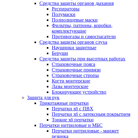
Средства защиты органов дыхания
Респираторы
Полумаски
Полнолицевые маски
Фильтры, патроны, коробки,
комплектующие
Противогазы и самоспасатели
Средства защиты органов слуха
Наушники защитные
Беруши
Средства защиты при высотных работах
Страховочные пояса
Страховочные привязи
Страховочные стропы
Когти монтерские
Лазы монтерские
Блокирующее устройство
Защита для рук
Трикотажные перчатки
Перчатки хб с ПВХ
Перчатки хб с латексным покрытием
Тонкие хб перчатки
Перчатки нитриловые и МБС
Перчатки нитриловые - манжет
резинка