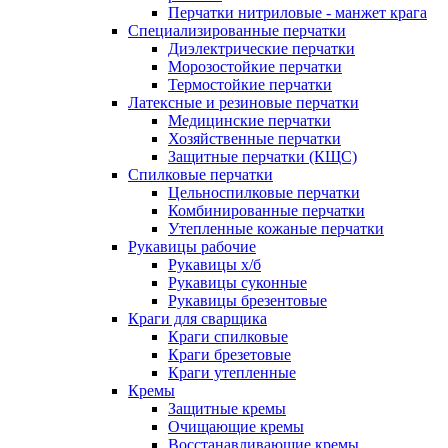
Перчатки нитриловые - манжет крага
Специализированные перчатки
Диэлектрические перчатки
Морозостойкие перчатки
Термостойкие перчатки
Латексные и резиновые перчатки
Медицинские перчатки
Хозяйственные перчатки
Защитные перчатки (КЩС)
Спилковые перчатки
Цельноспилковые перчатки
Комбинированные перчатки
Утепленные кожаные перчатки
Рукавицы рабочие
Рукавицы х/б
Рукавицы суконные
Рукавицы брезентовые
Краги для сварщика
Краги спилковые
Краги брезетовые
Краги утепленные
Кремы
Защитные кремы
Очищающие кремы
Восстанавливающие кремы