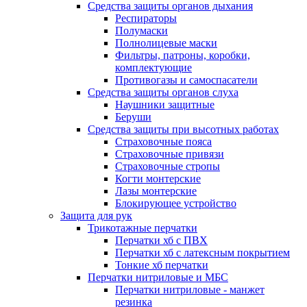
Средства защиты органов дыхания
Респираторы
Полумаски
Полнолицевые маски
Фильтры, патроны, коробки,
комплектующие
Противогазы и самоспасатели
Средства защиты органов слуха
Наушники защитные
Беруши
Средства защиты при высотных работах
Страховочные пояса
Страховочные привязи
Страховочные стропы
Когти монтерские
Лазы монтерские
Блокирующее устройство
Защита для рук
Трикотажные перчатки
Перчатки хб с ПВХ
Перчатки хб с латексным покрытием
Тонкие хб перчатки
Перчатки нитриловые и МБС
Перчатки нитриловые - манжет
резинка