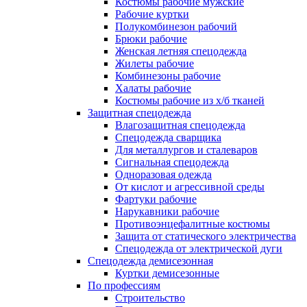
Костюмы рабочие мужские
Рабочие куртки
Полукомбинезон рабочий
Брюки рабочие
Женская летняя спецодежда
Жилеты рабочие
Комбинезоны рабочие
Халаты рабочие
Костюмы рабочие из х/б тканей
Защитная спецодежда
Влагозащитная спецодежда
Спецодежда сварщика
Для металлургов и сталеваров
Сигнальная спецодежда
Одноразовая одежда
От кислот и агрессивной среды
Фартуки рабочие
Нарукавники рабочие
Противоэнцефалитные костюмы
Защита от статического электричества
Спецодежда от электрической дуги
Спецодежда демисезонная
Куртки демисезонные
По профессиям
Строительство