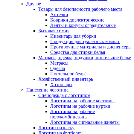
Другое
Товары для безопасности рабочего места
Аптечки
Коврики диэлектрические
Ленты и конусы оградительные
Бытовая химия
Инвентарь для уборки
Продукция для туалетных комнат
Протирочные материалы и диспенсеры
Средства для стирки белья
Матрасы, одеяла, подушки, постельное белье
Матрасы
Одеяла
Постельное бельё
Хозяйственный инвентарь
Хозтовары
Нанесение логотипа
Спецодежда с логотипом
Логотипы на рабочие костюмы
Логотипы на рабочие куртки
Логотипы на рабочие
полукомбинезоны
Логотипы на сигнальные жилеты
Логотип на каску
Логотип на футболку