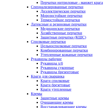
Перчатки нитриловые - манжет крага
Специализированные перчатки
Диэлектрические перчатки
Морозостойкие перчатки
Термостойкие перчатки
Латексные и резиновые перчатки
Медицинские перчатки
Хозяйственные перчатки
Защитные перчатки (КЩС)
Спилковые перчатки
Цельноспилковые перчатки
Комбинированные перчатки
Утепленные кожаные перчатки
Рукавицы рабочие
Рукавицы х/б
Рукавицы суконные
Рукавицы брезентовые
Краги для сварщика
Краги спилковые
Краги брезетовые
Краги утепленные
Кремы
Защитные кремы
Очищающие кремы
Восстанавливающие кремы