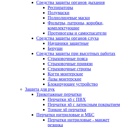
Средства защиты органов дыхания
Респираторы
Полумаски
Полнолицевые маски
Фильтры, патроны, коробки,
комплектующие
Противогазы и самоспасатели
Средства защиты органов слуха
Наушники защитные
Беруши
Средства защиты при высотных работах
Страховочные пояса
Страховочные привязи
Страховочные стропы
Когти монтерские
Лазы монтерские
Блокирующее устройство
Защита для рук
Трикотажные перчатки
Перчатки хб с ПВХ
Перчатки хб с латексным покрытием
Тонкие хб перчатки
Перчатки нитриловые и МБС
Перчатки нитриловые - манжет
резинка