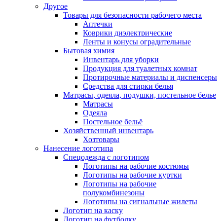
Другое
Товары для безопасности рабочего места
Аптечки
Коврики диэлектрические
Ленты и конусы оградительные
Бытовая химия
Инвентарь для уборки
Продукция для туалетных комнат
Протирочные материалы и диспенсеры
Средства для стирки белья
Матрасы, одеяла, подушки, постельное белье
Матрасы
Одеяла
Постельное бельё
Хозяйственный инвентарь
Хозтовары
Нанесение логотипа
Спецодежда с логотипом
Логотипы на рабочие костюмы
Логотипы на рабочие куртки
Логотипы на рабочие
полукомбинезоны
Логотипы на сигнальные жилеты
Логотип на каску
Логотип на футболку