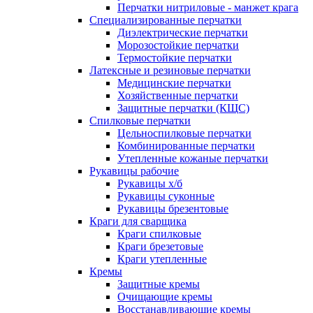
Перчатки нитриловые - манжет крага
Специализированные перчатки
Диэлектрические перчатки
Морозостойкие перчатки
Термостойкие перчатки
Латексные и резиновые перчатки
Медицинские перчатки
Хозяйственные перчатки
Защитные перчатки (КЩС)
Спилковые перчатки
Цельноспилковые перчатки
Комбинированные перчатки
Утепленные кожаные перчатки
Рукавицы рабочие
Рукавицы х/б
Рукавицы суконные
Рукавицы брезентовые
Краги для сварщика
Краги спилковые
Краги брезетовые
Краги утепленные
Кремы
Защитные кремы
Очищающие кремы
Восстанавливающие кремы