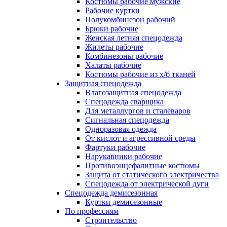
Костюмы рабочие мужские
Рабочие куртки
Полукомбинезон рабочий
Брюки рабочие
Женская летняя спецодежда
Жилеты рабочие
Комбинезоны рабочие
Халаты рабочие
Костюмы рабочие из х/б тканей
Защитная спецодежда
Влагозащитная спецодежда
Спецодежда сварщика
Для металлургов и сталеваров
Сигнальная спецодежда
Одноразовая одежда
От кислот и агрессивной среды
Фартуки рабочие
Нарукавники рабочие
Противоэнцефалитные костюмы
Защита от статического электричества
Спецодежда от электрической дуги
Спецодежда демисезонная
Куртки демисезонные
По профессиям
Строительство