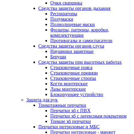
Очки сварщика
Средства защиты органов дыхания
Респираторы
Полумаски
Полнолицевые маски
Фильтры, патроны, коробки,
комплектующие
Противогазы и самоспасатели
Средства защиты органов слуха
Наушники защитные
Беруши
Средства защиты при высотных работах
Страховочные пояса
Страховочные привязи
Страховочные стропы
Когти монтерские
Лазы монтерские
Блокирующее устройство
Защита для рук
Трикотажные перчатки
Перчатки хб с ПВХ
Перчатки хб с латексным покрытием
Тонкие хб перчатки
Перчатки нитриловые и МБС
Перчатки нитриловые - манжет