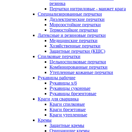
резинка
Перчатки нитриловые - манжет крага
Специализированные перчатки
Диэлектрические перчатки
Морозостойкие перчатки
Термостойкие перчатки
Латексные и резиновые перчатки
Медицинские перчатки
Хозяйственные перчатки
Защитные перчатки (КЩС)
Спилковые перчатки
Цельноспилковые перчатки
Комбинированные перчатки
Утепленные кожаные перчатки
Рукавицы рабочие
Рукавицы х/б
Рукавицы суконные
Рукавицы брезентовые
Краги для сварщика
Краги спилковые
Краги брезетовые
Краги утепленные
Кремы
Защитные кремы
Очищающие кремы