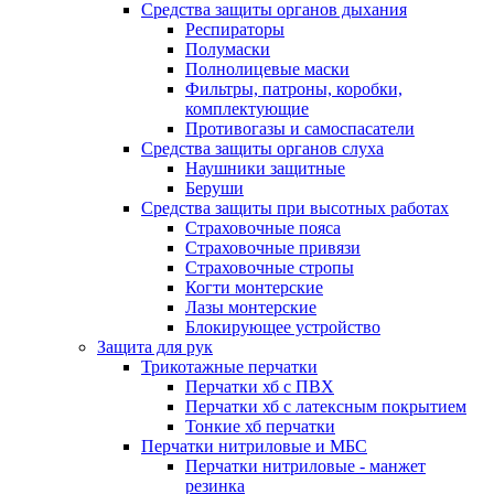
Средства защиты органов дыхания
Респираторы
Полумаски
Полнолицевые маски
Фильтры, патроны, коробки,
комплектующие
Противогазы и самоспасатели
Средства защиты органов слуха
Наушники защитные
Беруши
Средства защиты при высотных работах
Страховочные пояса
Страховочные привязи
Страховочные стропы
Когти монтерские
Лазы монтерские
Блокирующее устройство
Защита для рук
Трикотажные перчатки
Перчатки хб с ПВХ
Перчатки хб с латексным покрытием
Тонкие хб перчатки
Перчатки нитриловые и МБС
Перчатки нитриловые - манжет
резинка