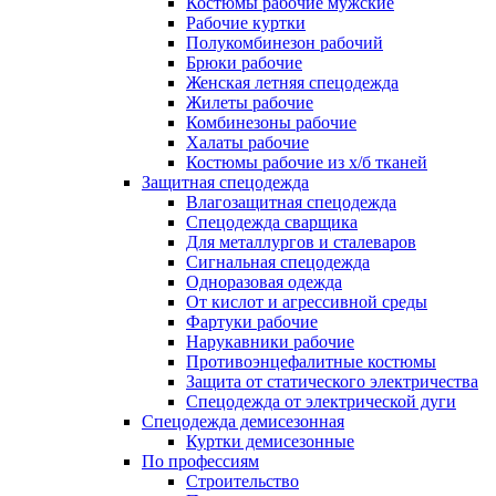
Костюмы рабочие мужские
Рабочие куртки
Полукомбинезон рабочий
Брюки рабочие
Женская летняя спецодежда
Жилеты рабочие
Комбинезоны рабочие
Халаты рабочие
Костюмы рабочие из х/б тканей
Защитная спецодежда
Влагозащитная спецодежда
Спецодежда сварщика
Для металлургов и сталеваров
Сигнальная спецодежда
Одноразовая одежда
От кислот и агрессивной среды
Фартуки рабочие
Нарукавники рабочие
Противоэнцефалитные костюмы
Защита от статического электричества
Спецодежда от электрической дуги
Спецодежда демисезонная
Куртки демисезонные
По профессиям
Строительство