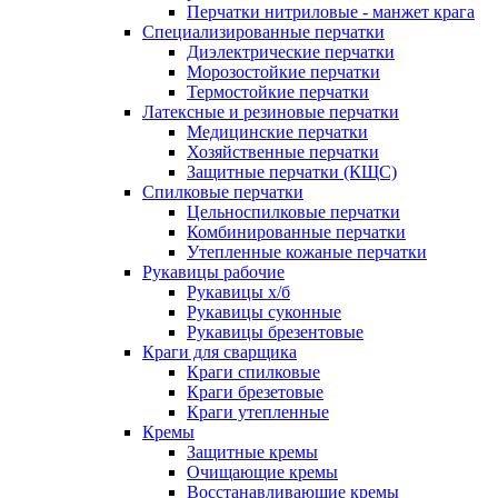
Перчатки нитриловые - манжет крага
Специализированные перчатки
Диэлектрические перчатки
Морозостойкие перчатки
Термостойкие перчатки
Латексные и резиновые перчатки
Медицинские перчатки
Хозяйственные перчатки
Защитные перчатки (КЩС)
Спилковые перчатки
Цельноспилковые перчатки
Комбинированные перчатки
Утепленные кожаные перчатки
Рукавицы рабочие
Рукавицы х/б
Рукавицы суконные
Рукавицы брезентовые
Краги для сварщика
Краги спилковые
Краги брезетовые
Краги утепленные
Кремы
Защитные кремы
Очищающие кремы
Восстанавливающие кремы