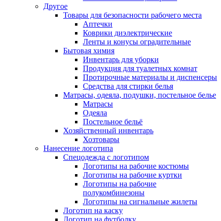
Другое
Товары для безопасности рабочего места
Аптечки
Коврики диэлектрические
Ленты и конусы оградительные
Бытовая химия
Инвентарь для уборки
Продукция для туалетных комнат
Протирочные материалы и диспенсеры
Средства для стирки белья
Матрасы, одеяла, подушки, постельное белье
Матрасы
Одеяла
Постельное бельё
Хозяйственный инвентарь
Хозтовары
Нанесение логотипа
Спецодежда с логотипом
Логотипы на рабочие костюмы
Логотипы на рабочие куртки
Логотипы на рабочие
полукомбинезоны
Логотипы на сигнальные жилеты
Логотип на каску
Логотип на футболку