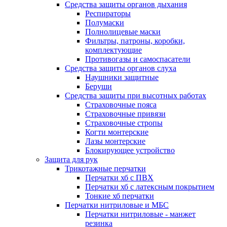
Средства защиты органов дыхания
Респираторы
Полумаски
Полнолицевые маски
Фильтры, патроны, коробки,
комплектующие
Противогазы и самоспасатели
Средства защиты органов слуха
Наушники защитные
Беруши
Средства защиты при высотных работах
Страховочные пояса
Страховочные привязи
Страховочные стропы
Когти монтерские
Лазы монтерские
Блокирующее устройство
Защита для рук
Трикотажные перчатки
Перчатки хб с ПВХ
Перчатки хб с латексным покрытием
Тонкие хб перчатки
Перчатки нитриловые и МБС
Перчатки нитриловые - манжет
резинка