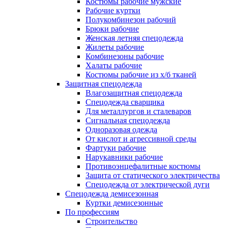
Костюмы рабочие мужские
Рабочие куртки
Полукомбинезон рабочий
Брюки рабочие
Женская летняя спецодежда
Жилеты рабочие
Комбинезоны рабочие
Халаты рабочие
Костюмы рабочие из х/б тканей
Защитная спецодежда
Влагозащитная спецодежда
Спецодежда сварщика
Для металлургов и сталеваров
Сигнальная спецодежда
Одноразовая одежда
От кислот и агрессивной среды
Фартуки рабочие
Нарукавники рабочие
Противоэнцефалитные костюмы
Защита от статического электричества
Спецодежда от электрической дуги
Спецодежда демисезонная
Куртки демисезонные
По профессиям
Строительство