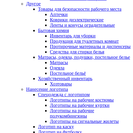
Другое
Товары для безопасности рабочего места
Аптечки
Коврики диэлектрические
Ленты и конусы оградительные
Бытовая химия
Инвентарь для уборки
Продукция для туалетных комнат
Протирочные материалы и диспенсеры
Средства для стирки белья
Матрасы, одеяла, подушки, постельное белье
Матрасы
Одеяла
Постельное бельё
Хозяйственный инвентарь
Хозтовары
Нанесение логотипа
Спецодежда с логотипом
Логотипы на рабочие костюмы
Логотипы на рабочие куртки
Логотипы на рабочие
полукомбинезоны
Логотипы на сигнальные жилеты
Логотип на каску
Логотип на футболку