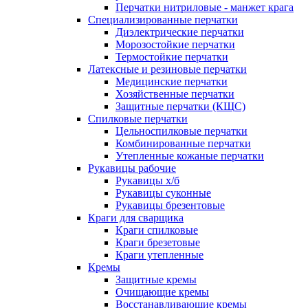
Перчатки нитриловые - манжет крага
Специализированные перчатки
Диэлектрические перчатки
Морозостойкие перчатки
Термостойкие перчатки
Латексные и резиновые перчатки
Медицинские перчатки
Хозяйственные перчатки
Защитные перчатки (КЩС)
Спилковые перчатки
Цельноспилковые перчатки
Комбинированные перчатки
Утепленные кожаные перчатки
Рукавицы рабочие
Рукавицы х/б
Рукавицы суконные
Рукавицы брезентовые
Краги для сварщика
Краги спилковые
Краги брезетовые
Краги утепленные
Кремы
Защитные кремы
Очищающие кремы
Восстанавливающие кремы