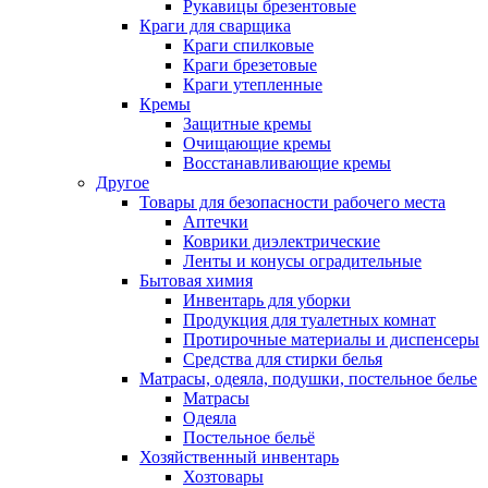
Рукавицы брезентовые
Краги для сварщика
Краги спилковые
Краги брезетовые
Краги утепленные
Кремы
Защитные кремы
Очищающие кремы
Восстанавливающие кремы
Другое
Товары для безопасности рабочего места
Аптечки
Коврики диэлектрические
Ленты и конусы оградительные
Бытовая химия
Инвентарь для уборки
Продукция для туалетных комнат
Протирочные материалы и диспенсеры
Средства для стирки белья
Матрасы, одеяла, подушки, постельное белье
Матрасы
Одеяла
Постельное бельё
Хозяйственный инвентарь
Хозтовары