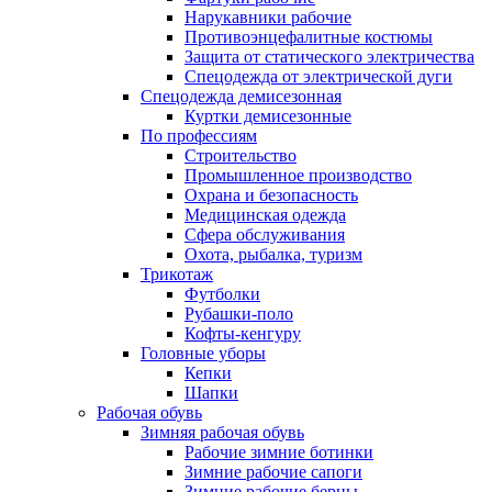
Нарукавники рабочие
Противоэнцефалитные костюмы
Защита от статического электричества
Спецодежда от электрической дуги
Спецодежда демисезонная
Куртки демисезонные
По профессиям
Строительство
Промышленное производство
Охрана и безопасность
Медицинская одежда
Сфера обслуживания
Охота, рыбалка, туризм
Трикотаж
Футболки
Рубашки-поло
Кофты-кенгуру
Головные уборы
Кепки
Шапки
Рабочая обувь
Зимняя рабочая обувь
Рабочие зимние ботинки
Зимние рабочие сапоги
Зимние рабочие берцы