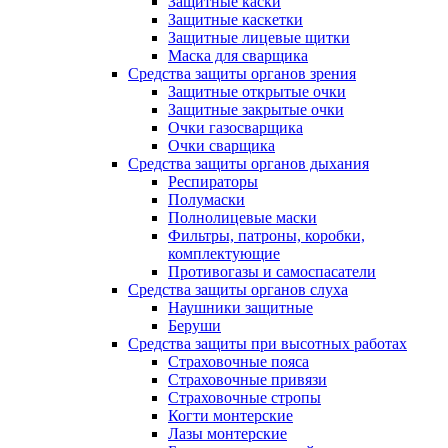
Защитные каски
Защитные каскетки
Защитные лицевые щитки
Маска для сварщика
Средства защиты органов зрения
Защитные открытые очки
Защитные закрытые очки
Очки газосварщика
Очки сварщика
Средства защиты органов дыхания
Респираторы
Полумаски
Полнолицевые маски
Фильтры, патроны, коробки,
комплектующие
Противогазы и самоспасатели
Средства защиты органов слуха
Наушники защитные
Беруши
Средства защиты при высотных работах
Страховочные пояса
Страховочные привязи
Страховочные стропы
Когти монтерские
Лазы монтерские