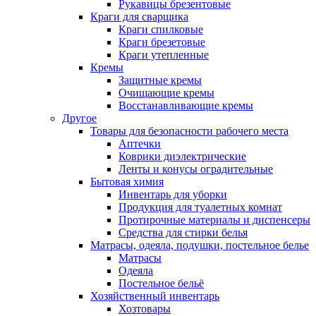
Рукавицы брезентовые
Краги для сварщика
Краги спилковые
Краги брезетовые
Краги утепленные
Кремы
Защитные кремы
Очищающие кремы
Восстанавливающие кремы
Другое
Товары для безопасности рабочего места
Аптечки
Коврики диэлектрические
Ленты и конусы оградительные
Бытовая химия
Инвентарь для уборки
Продукция для туалетных комнат
Протирочные материалы и диспенсеры
Средства для стирки белья
Матрасы, одеяла, подушки, постельное белье
Матрасы
Одеяла
Постельное бельё
Хозяйственный инвентарь
Хозтовары