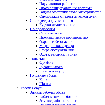
Нарукавники рабочие
Противоэнцефалитные костюмы
Защита от статического электричества
Спецодежда от электрической дуги
Спецодежда демисезонная
Куртки демисезонные
По профессиям
Строительство
Промышленное производство
Охрана и безопасность
Медицинская одежда
Сфера обслуживания
Охота, рыбалка, туризм
Трикотаж
Футболки
Рубашки-поло
Кофты-кенгуру
Головные уборы
Кепки
Шапки
Рабочая обувь
Зимняя рабочая обувь
Рабочие зимние ботинки
Зимние рабочие сапоги
Зимние рабочие берцы