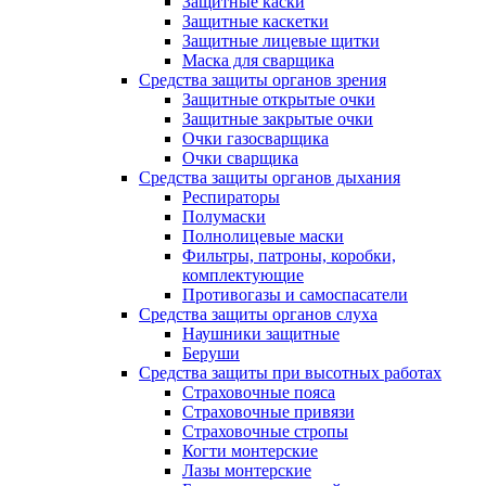
Защитные каски
Защитные каскетки
Защитные лицевые щитки
Маска для сварщика
Средства защиты органов зрения
Защитные открытые очки
Защитные закрытые очки
Очки газосварщика
Очки сварщика
Средства защиты органов дыхания
Респираторы
Полумаски
Полнолицевые маски
Фильтры, патроны, коробки,
комплектующие
Противогазы и самоспасатели
Средства защиты органов слуха
Наушники защитные
Беруши
Средства защиты при высотных работах
Страховочные пояса
Страховочные привязи
Страховочные стропы
Когти монтерские
Лазы монтерские