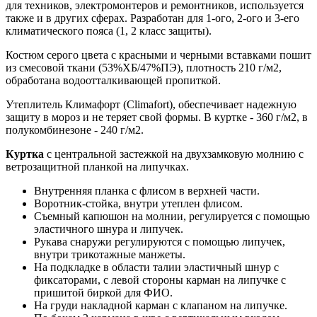
для техников, электромонтеров и ремонтников, используется
также и в других сферах. Разработан для 1-ого, 2-ого и 3-его
климатического пояса (1, 2 класс защиты).
Костюм серого цвета с красными и черными вставками пошит
из смесовой ткани (53%ХБ/47%ПЭ), плотность 210 г/м2,
обработана водоотталкивающей пропиткой.
Утеплитель Климафорт (Climafort), обеспечивает надежную
защиту в мороз и не теряет свой формы. В куртке - 360 г/м2, в
полукомбинезоне - 240 г/м2.
Куртка
с центральной застежкой на двухзамковую молнию с
ветрозащитной планкой на липучках.
Внутренняя планка с флисом в верхней части.
Воротник-стойка, внутри утеплен флисом.
Съемный капюшон на молнии, регулируется с помощью
эластичного шнура и липучек.
Рукава снаружи регулируются с помощью липучек,
внутри трикотажные манжеты.
На подкладке в области талии эластичный шнур с
фиксаторами, с левой стороны карман на липучке с
пришитой биркой для ФИО.
На груди накладной карман с клапаном на липучке.