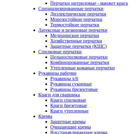
Перчатки нитриловые - манжет крага
Специализированные перчатки
Диэлектрические перчатки
Морозостойкие перчатки
Термостойкие перчатки
Латексные и резиновые перчатки
Медицинские перчатки
Хозяйственные перчатки
Защитные перчатки (КЩС)
Спилковые перчатки
Цельноспилковые перчатки
Комбинированные перчатки
Утепленные кожаные перчатки
Рукавицы рабочие
Рукавицы х/б
Рукавицы суконные
Рукавицы брезентовые
Краги для сварщика
Краги спилковые
Краги брезетовые
Краги утепленные
Кремы
Защитные кремы
Очищающие кремы
Восстанавливающие кремы