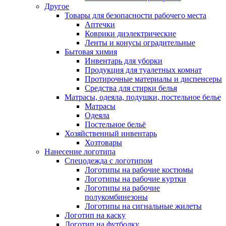
Другое
Товары для безопасности рабочего места
Аптечки
Коврики диэлектрические
Ленты и конусы оградительные
Бытовая химия
Инвентарь для уборки
Продукция для туалетных комнат
Протирочные материалы и диспенсеры
Средства для стирки белья
Матрасы, одеяла, подушки, постельное белье
Матрасы
Одеяла
Постельное бельё
Хозяйственный инвентарь
Хозтовары
Нанесение логотипа
Спецодежда с логотипом
Логотипы на рабочие костюмы
Логотипы на рабочие куртки
Логотипы на рабочие
полукомбинезоны
Логотипы на сигнальные жилеты
Логотип на каску
Логотип на футболку