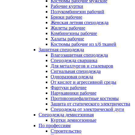
Костюмы рабочие мужские
Рабочие куртки
Полукомбинезон рабочий
Брюки рабочие
Женская летняя спецодежда
Жилеты рабочие
Комбинезоны рабочие
Халаты рабочие
Костюмы рабочие из х/б тканей
Защитная спецодежда
Влагозащитная спецодежда
Спецодежда сварщика
Для металлургов и сталеваров
Сигнальная спецодежда
Одноразовая одежда
От кислот и агрессивной среды
Фартуки рабочие
Нарукавники рабочие
Противоэнцефалитные костюмы
Защита от статического электричества
Спецодежда от электрической дуги
Спецодежда демисезонная
Куртки демисезонные
По профессиям
Строительство