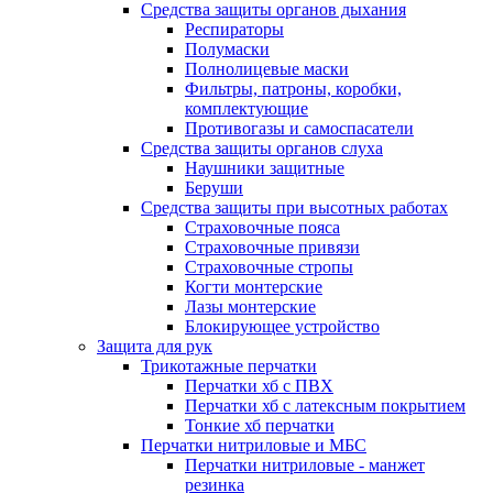
Средства защиты органов дыхания
Респираторы
Полумаски
Полнолицевые маски
Фильтры, патроны, коробки,
комплектующие
Противогазы и самоспасатели
Средства защиты органов слуха
Наушники защитные
Беруши
Средства защиты при высотных работах
Страховочные пояса
Страховочные привязи
Страховочные стропы
Когти монтерские
Лазы монтерские
Блокирующее устройство
Защита для рук
Трикотажные перчатки
Перчатки хб с ПВХ
Перчатки хб с латексным покрытием
Тонкие хб перчатки
Перчатки нитриловые и МБС
Перчатки нитриловые - манжет
резинка