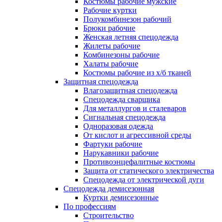
Костюмы рабочие мужские
Рабочие куртки
Полукомбинезон рабочий
Брюки рабочие
Женская летняя спецодежда
Жилеты рабочие
Комбинезоны рабочие
Халаты рабочие
Костюмы рабочие из х/б тканей
Защитная спецодежда
Влагозащитная спецодежда
Спецодежда сварщика
Для металлургов и сталеваров
Сигнальная спецодежда
Одноразовая одежда
От кислот и агрессивной среды
Фартуки рабочие
Нарукавники рабочие
Противоэнцефалитные костюмы
Защита от статического электричества
Спецодежда от электрической дуги
Спецодежда демисезонная
Куртки демисезонные
По профессиям
Строительство