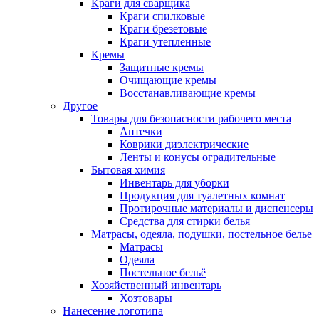
Краги для сварщика
Краги спилковые
Краги брезетовые
Краги утепленные
Кремы
Защитные кремы
Очищающие кремы
Восстанавливающие кремы
Другое
Товары для безопасности рабочего места
Аптечки
Коврики диэлектрические
Ленты и конусы оградительные
Бытовая химия
Инвентарь для уборки
Продукция для туалетных комнат
Протирочные материалы и диспенсеры
Средства для стирки белья
Матрасы, одеяла, подушки, постельное белье
Матрасы
Одеяла
Постельное бельё
Хозяйственный инвентарь
Хозтовары
Нанесение логотипа