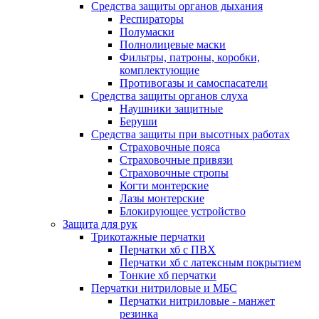
Средства защиты органов дыхания
Респираторы
Полумаски
Полнолицевые маски
Фильтры, патроны, коробки,
комплектующие
Противогазы и самоспасатели
Средства защиты органов слуха
Наушники защитные
Беруши
Средства защиты при высотных работах
Страховочные пояса
Страховочные привязи
Страховочные стропы
Когти монтерские
Лазы монтерские
Блокирующее устройство
Защита для рук
Трикотажные перчатки
Перчатки хб с ПВХ
Перчатки хб с латексным покрытием
Тонкие хб перчатки
Перчатки нитриловые и МБС
Перчатки нитриловые - манжет
резинка