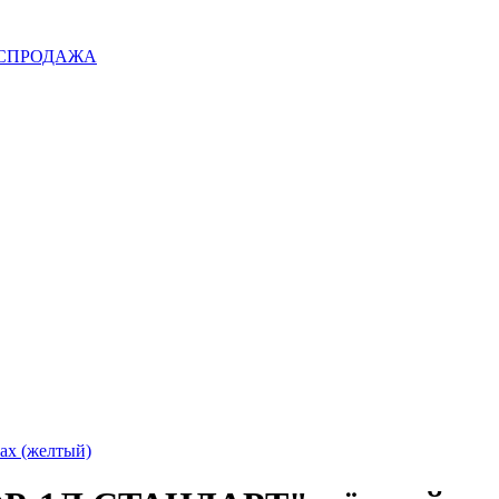
 РАСПРОДАЖА
х (желтый)