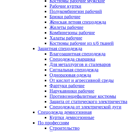
Костюмы рабочие мужские
Рабочие куртки
Полукомбинезон рабочий
Брюки рабочие
Женская летняя спецодежда
Жилеты рабочие
Комбинезоны рабочие
Халаты рабочие
Костюмы рабочие из х/б тканей
Защитная спецодежда
Влагозащитная спецодежда
Спецодежда сварщика
Для металлургов и сталеваров
Сигнальная спецодежда
Одноразовая одежда
От кислот и агрессивной среды
Фартуки рабочие
Нарукавники рабочие
Противоэнцефалитные костюмы
Защита от статического электричества
Спецодежда от электрической дуги
Спецодежда демисезонная
Куртки демисезонные
По профессиям
Строительство