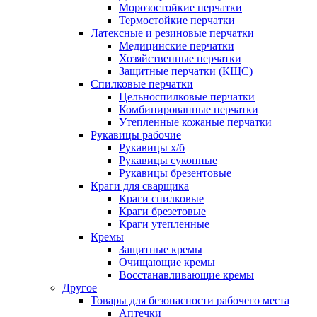
Морозостойкие перчатки
Термостойкие перчатки
Латексные и резиновые перчатки
Медицинские перчатки
Хозяйственные перчатки
Защитные перчатки (КЩС)
Спилковые перчатки
Цельноспилковые перчатки
Комбинированные перчатки
Утепленные кожаные перчатки
Рукавицы рабочие
Рукавицы х/б
Рукавицы суконные
Рукавицы брезентовые
Краги для сварщика
Краги спилковые
Краги брезетовые
Краги утепленные
Кремы
Защитные кремы
Очищающие кремы
Восстанавливающие кремы
Другое
Товары для безопасности рабочего места
Аптечки