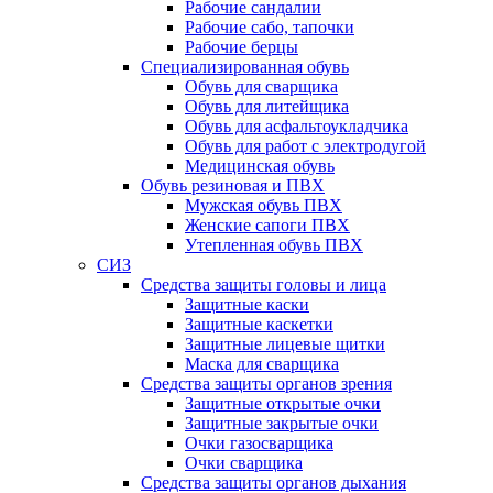
Рабочие сандалии
Рабочие сабо, тапочки
Рабочие берцы
Специализированная обувь
Обувь для сварщика
Обувь для литейщика
Обувь для асфальтоукладчика
Обувь для работ с электродугой
Медицинская обувь
Обувь резиновая и ПВХ
Мужская обувь ПВХ
Женские сапоги ПВХ
Утепленная обувь ПВХ
СИЗ
Средства защиты головы и лица
Защитные каски
Защитные каскетки
Защитные лицевые щитки
Маска для сварщика
Средства защиты органов зрения
Защитные открытые очки
Защитные закрытые очки
Очки газосварщика
Очки сварщика
Средства защиты органов дыхания