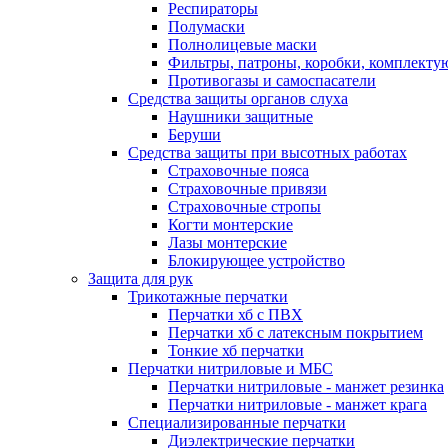
Респираторы
Полумаски
Полнолицевые маски
Фильтры, патроны, коробки, комплект
Противогазы и самоспасатели
Средства защиты органов слуха
Наушники защитные
Беруши
Средства защиты при высотных работах
Страховочные пояса
Страховочные привязи
Страховочные стропы
Когти монтерские
Лазы монтерские
Блокирующее устройство
Защита для рук
Трикотажные перчатки
Перчатки хб с ПВХ
Перчатки хб с латексным покрытием
Тонкие хб перчатки
Перчатки нитриловые и МБС
Перчатки нитриловые - манжет резинка
Перчатки нитриловые - манжет крага
Специализированные перчатки
Диэлектрические перчатки