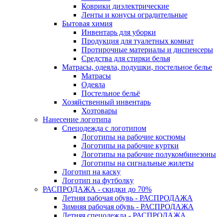
Коврики диэлектрические
Ленты и конусы оградительные
Бытовая химия
Инвентарь для уборки
Продукция для туалетных комнат
Протирочные материалы и диспенсеры
Средства для стирки белья
Матрасы, одеяла, подушки, постельное белье
Матрасы
Одеяла
Постельное бельё
Хозяйственный инвентарь
Хозтовары
Нанесение логотипа
Спецодежда с логотипом
Логотипы на рабочие костюмы
Логотипы на рабочие куртки
Логотипы на рабочие полукомбинезоны
Логотипы на сигнальные жилеты
Логотип на каску
Логотип на футболку
РАСПРОДАЖА - скидки до 70%
Летняя рабочая обувь - РАСПРОДАЖА
Зимняя рабочая обувь - РАСПРОДАЖА
Летняя спецодежда - РАСПРОДАЖА